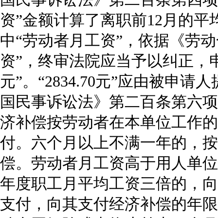
资
”
金额计算了离职前
12
月的平
中
“
劳动者月工资
”
，依据《劳动
资
”
，终审法院应当予以纠正，
元
”
。
“2834.70
元
”
应由被申请人
国民事诉讼法》第二百条第六项
济补偿按劳动者在本单位工作的
付。六个月以上不满一年的，按
偿。劳动者月工资高于用人单位
年度职工月平均工资三倍的，向
支付，向其支付经济补偿的年限