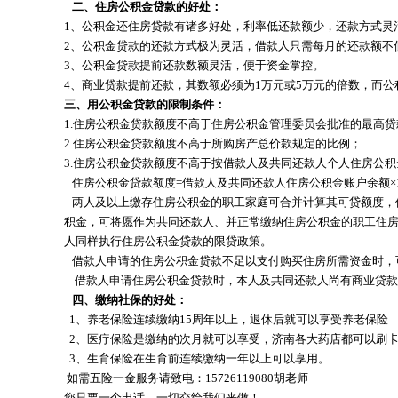
二、住房公积金贷款的好处：
1、公积金还住房贷款有诸多好处，利率低还款额少，还款方式灵
2、公积金贷款的还款方式极为灵活，借款人只需每月的还款额不
3、公积金贷款提前还款数额灵活，便于资金掌控。
4、商业贷款提前还款，其数额必须为1万元或5万元的倍数，而
三、用公积金贷款的限制条件：
1.住房公积金贷款额度不高于住房公积金管理委员会批准的最高贷
2.住房公积金贷款额度不高于所购房产总价款规定的比例；
3.住房公积金贷款额度不高于按借款人及共同还款人个人住房公
住房公积金贷款额度=借款人及共同还款人住房公积金账户余额×1
两人及以上缴存住房公积金的职工家庭可合并计算其可贷额度，但
积金，可将愿作为共同还款人、并正常缴纳住房公积金的职工住
人同样执行住房公积金贷款的限贷政策。
借款人申请的住房公积金贷款不足以支付购买住房所需资金时，
借款人申请住房公积金贷款时，本人及共同还款人尚有商业贷款
四、缴纳社保的好处：
1、养老保险连续缴纳15周年以上，退休后就可以享受养老保险
2、医疗保险是缴纳的次月就可以享受，济南各大药店都可以刷
3、生育保险在生育前连续缴纳一年以上可以享用。
如需五险一金服务请致电：15726119080胡老师
您只要一个电话，一切交给我们来做！