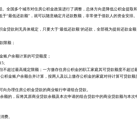
活。全国多个城市对住房公积金政策进行了调整，总体方向是降低公积金提取
低于“最低还款额”，就可以随意确定月还款数额，非常便于借款人的资金安排
公积金贷款则无具体规定，只要大于‘最低还款额’的还款，全部视为提前还款金
款限额；
积金账户余额计算的可贷额度；
5;
不超过最高规定限额；一方缴存住房公积金的职工家庭其可贷款额度不超过最
房公积金账户余额合并计算，按两人及以上缴存公积金的家庭对待计算可贷款额
可向办理住房公积金贷款的商业银行申请组合贷款。
余额的，应将其原商业贷款余额及本次申请的组合贷款中的商业贷款额与本次
卡消费。